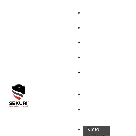
INICIO
CONÓCENOS
SERVICIOS
CERTIFICACIONES
BOLSA DE
TRABAJO
SEKURITEK
CONTACTO
INICIO