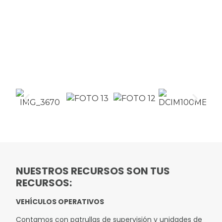
Además, estamos en constante capacitación para
brindarte un servicio de calidad.
Nuestro personal recibe curso de profesionalización
en materia de seguridad privada y se sujeta a los
planes de capacitación, que otorga a el Instituto de
Formación en Seguridad Pública del Estado de
Guanajuato.
NUESTROS RECURSOS SON TUS
RECURSOS:
VEHÍCULOS OPERATIVOS
Contamos con patrullas de supervisión y unidades de