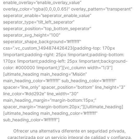
enable_overlay=”enable_overlay_value”
overlay_color=”rgba(0,0,0,0.65)” overlay_pattern=”transperant”
seperator_enable=”seperator_enable_value”
seperator_type=”tilt_left_seperator”
seperator_position=”top_bottom_seperator”
seperator_svg_height=”100″
seperator_shape_background=”#ffffff”
css=”.vc_custom_1494874426423{padding-top: 170px
!important;padding-right: 25px !important;padding-bottom:
170px !important;padding-left: 25px !important;background-
color: #000000 !important;}”][vc_column width=”1/3″]
[ultimate_heading main_heading=”Misión”
main_heading_color=”#ffffff” sub_heading_color=”#ffffff”
spacer=”line_only” spacer_position=”bottom” line_height=”3″
line_color=”#dd292e” line_width=”30″
main_heading_margin=”margin-bottom:15px;”
spacer_margin=”margin-bottom:20px;”][/ultimate_heading]
[ultimate_heading main_heading_color=”#ffffff”
sub_heading_color=”#ffffff”]
Ofrecer una alternativa diferente en seguridad privada,
caracterizada por un servicio integral de calidad y confianza,