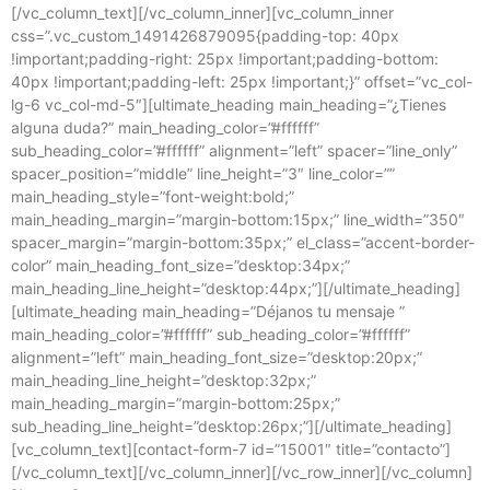
[/vc_column_text][/vc_column_inner][vc_column_inner
css=”.vc_custom_1491426879095{padding-top: 40px
!important;padding-right: 25px !important;padding-bottom:
40px !important;padding-left: 25px !important;}” offset=”vc_col-
lg-6 vc_col-md-5″][ultimate_heading main_heading=”¿Tienes
alguna duda?” main_heading_color=”#ffffff”
sub_heading_color=”#ffffff” alignment=”left” spacer=”line_only”
spacer_position=”middle” line_height=”3″ line_color=””
main_heading_style=”font-weight:bold;”
main_heading_margin=”margin-bottom:15px;” line_width=”350″
spacer_margin=”margin-bottom:35px;” el_class=”accent-border-
color” main_heading_font_size=”desktop:34px;”
main_heading_line_height=”desktop:44px;”][/ultimate_heading]
[ultimate_heading main_heading=”Déjanos tu mensaje ”
main_heading_color=”#ffffff” sub_heading_color=”#ffffff”
alignment=”left” main_heading_font_size=”desktop:20px;”
main_heading_line_height=”desktop:32px;”
main_heading_margin=”margin-bottom:25px;”
sub_heading_line_height=”desktop:26px;”][/ultimate_heading]
[vc_column_text][contact-form-7 id=”15001″ title=”contacto”]
[/vc_column_text][/vc_column_inner][/vc_row_inner][/vc_column]