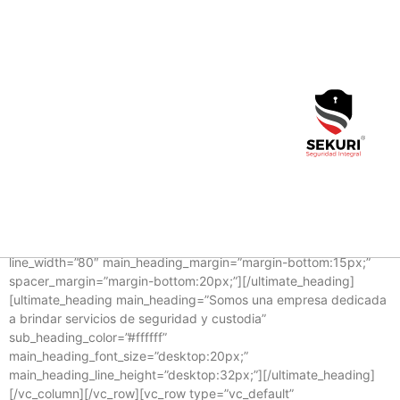
[vc_row type=”vc_default”
css=”.vc_custom_1491406948914{margin-top: -70px
!important;}”][vc_column][rev_slider_vc alias=”sekuri”]
[/vc_column][/vc_row][vc_row type=”vc_default”
equal_height=”yes” margin_top=”55″ margin_bottom=”5″
bg_type=”bg_color” bg_override=”ex-full”
css=”.vc_custom_1552429740620{padding-top: 30px
!important;padding-bottom: 15px !important;}” el_id=”nosotros”]
[vc_column offset=”vc_col-lg-offset-2 vc_col-lg-8 vc_col-md-
offset-1 vc_col-md-10″][ultimate_heading
main_heading=”Nosotros” main_heading_color=”#000000″
sub_heading_color=”#000000″ spacer=”line_only”
spacer_position=”bottom” line_height=”3″ line_color=”#dd292e”
line_width=”80″ main_heading_margin=”margin-bottom:15px;”
spacer_margin=”margin-bottom:20px;”][/ultimate_heading]
[ultimate_heading main_heading=”Somos una empresa dedicada
a brindar servicios de seguridad y custodia”
sub_heading_color=”#ffffff”
main_heading_font_size=”desktop:20px;”
main_heading_line_height=”desktop:32px;”][/ultimate_heading]
[/vc_column][/vc_row][vc_row type=”vc_default”