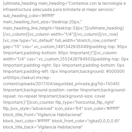
[ultimate_heading main_heading=”Contamos con la tecnología e
infraestructura adecuada para brindarte el mejor servicio.”
sub_heading_color=”#ffffff”
main_heading_font_size=”desktop:20px;”
main_heading_line_height=”desktop:32px;”][/ultimate_heading]
[/vc_column][vc_column width=”1/4″][/vc_column][/vc_row]
[vc_row type=”vc_default” full_width=”stretch_row_content”
gap=”15″ css=”.vc_custom_1491342935049{padding-top: 90px
!important;padding-bottom: 90px !important;}”][vc_column
width=”1/4″ css=”.vc_custom_1552429784502{padding-top: 0px
!important;padding-right: 0px !important;padding-bottom: 0px
!important;padding-left: 0px !important;background: #000000
url(https://sekuri.mx/wp-
content/uploads/2017/04/seguridad_privada.jpg?id=15045)
!important;background-position: center !important;background-
repeat: no-repeat !important;background-size: cover
!important;}”][icon_counter flip_type=”horizontal_flip_right”
flip_box_style=”advanced” icon_size=”64″ icon_color=”#ffffff”
block_title_front=”Vigilancia Habitacional”
block_text_color=”#ffffff” block_front_color=”rgba(0,0,0,0.6)”
block_title_back=”Vigilancia Habitacional”