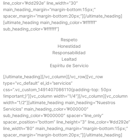
line_color=”#dd292e” line_width=”30″
main_heading_margin=”margin-bottom:15px;”
spacer_margin=”margin-bottom:20px;”][/ultimate_heading]
[ultimate_heading main_heading_color=”#ffffff”
sub_heading_color=”#ffffff”]
Respeto
Honestidad
Responsabilidad
Lealtad
Espíritu de Servicio
[/ultimate_heading][/vc_column][/vc_row][vc_row
type=”vc_default” el_id=”servicios”
css=”.vc_custom_1491407086110{padding-top: 50px
!important;}”][vc_column width=”1/4″][/vc_column][vc_column
width=”1/2″][ultimate_heading main_heading=”Nuestros
Servicios” main_heading_color=”#000000″
sub_heading_color=”#000000″ spacer=”line_only”
spacer_position=”bottom” line_height=”3″ line_color=”#dd292e”
line_width=”80″ main_heading_margin=”margin-bottom:15px;”
spacer_margin=”margin-bottom:20px;”][/ultimate_heading]