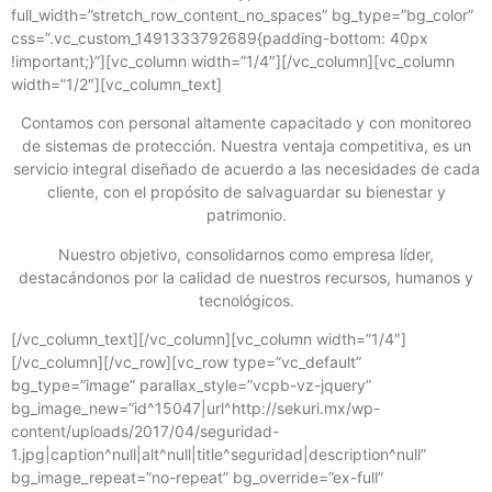
full_width=”stretch_row_content_no_spaces” bg_type=”bg_color”
css=”.vc_custom_1491333792689{padding-bottom: 40px
!important;}”][vc_column width=”1/4″][/vc_column][vc_column
width=”1/2″][vc_column_text]
Contamos con personal altamente capacitado y con monitoreo
de sistemas de protección. Nuestra ventaja competitiva, es un
servicio integral diseñado de acuerdo a las necesidades de cada
cliente, con el propósito de salvaguardar su bienestar y
patrimonio.
Nuestro objetivo, consolidarnos como empresa líder,
destacándonos por la calidad de nuestros recursos, humanos y
tecnológicos.
[/vc_column_text][/vc_column][vc_column width=”1/4″]
[/vc_column][/vc_row][vc_row type=”vc_default”
bg_type=”image” parallax_style=”vcpb-vz-jquery”
bg_image_new=”id^15047|url^http://sekuri.mx/wp-
content/uploads/2017/04/seguridad-
1.jpg|caption^null|alt^null|title^seguridad|description^null”
bg_image_repeat=”no-repeat” bg_override=”ex-full”