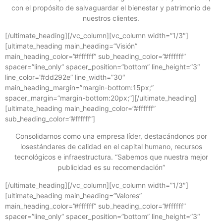
con el propósito de salvaguardar el bienestar y patrimonio de
nuestros clientes.
[/ultimate_heading][/vc_column][vc_column width=”1/3″]
[ultimate_heading main_heading=”Visión”
main_heading_color=”#ffffff” sub_heading_color=”#ffffff”
spacer=”line_only” spacer_position=”bottom” line_height=”3″
line_color=”#dd292e” line_width=”30″
main_heading_margin=”margin-bottom:15px;”
spacer_margin=”margin-bottom:20px;”][/ultimate_heading]
[ultimate_heading main_heading_color=”#ffffff”
sub_heading_color=”#ffffff”]
Consolidarnos como una empresa líder, destacándonos por
losestándares de calidad en el capital humano, recursos
tecnológicos e infraestructura. “Sabemos que nuestra mejor
publicidad es su recomendación”
[/ultimate_heading][/vc_column][vc_column width=”1/3″]
[ultimate_heading main_heading=”Valores”
main_heading_color=”#ffffff” sub_heading_color=”#ffffff”
spacer=”line_only” spacer_position=”bottom” line_height=”3″