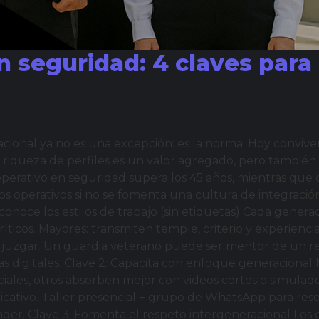
n seguridad: 4 claves para
eracional ya no es una excepción: es la norma. Hoy convi
riqueza de perfiles es un valor agregado, pero también 
 operativo en seguridad supera los 45 años, mientras qu
s operativos si no se fomenta una cultura de integración
noce los estilos de trabajo (sin etiquetas) Cada generaci
íticos. Mayores: transmiten temple, criterio y experienc
e juzgar. Un guardia veterano puede ser mentor de un r
as digitales. Clave 2: Capacita con enfoque generaciona
iales, otros absorben mejor con videos cortos o simulad
icativo. Taller presencial + grupo de WhatsApp para resol
nder. Clave 3: Fomenta el respeto intergeneracional Los 