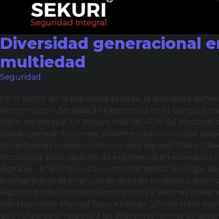
Diversidad generacional e
multiedad
Seguridad
En el sector de la seguridad privada, la diversidad gen
veteranos con décadas de experiencia en el campo. Esta 
visión estratégica. En México, más del 40% del personal
puede generar fricciones, malentendidos e incluso riesgo
generaciones trabajen como un solo equipo? Clave 1: Reco
tecnología, pero carecen de experiencia en escenarios cr
digitales. El secreto está en complementar en lugar d
buenas prácticas en el uso de apps de rondines o sistem
algunos prefieren manuales impresos y sesiones presenc
híbridas, como: Manual físico + código QR con video expl
que refuerza el respeto a las diferentes formas de apre