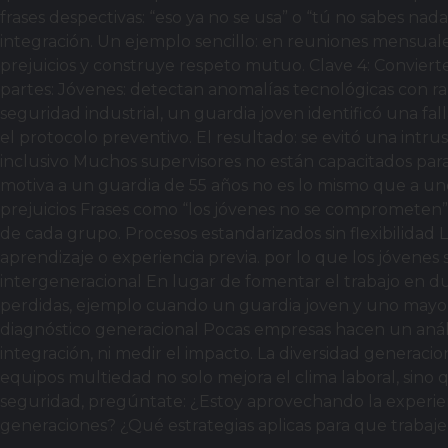
frases despectivas: “eso ya no se usa” o “tú no sabes nad
integración. Un ejemplo sencillo: en reuniones mensuale
prejuicios y construye respeto mutuo. Clave 4: Conviert
partes: Jóvenes: detectan anomalías tecnológicas con r
seguridad industrial, un guardia joven identificó una fa
el protocolo preventivo. El resultado: se evitó una intr
inclusivo Muchos supervisores no están capacitados para 
motiva a un guardia de 55 años no es lo mismo que a uno
prejuicios Frases como “los jóvenes no se comprometen” 
de cada grupo. Procesos estandarizados sin flexibilidad 
aprendizaje o experiencia previa. por lo que los jóvenes
intergeneracional En lugar de fomentar el trabajo en d
perdidas, ejemplo cuando un guardia joven y uno mayo
diagnóstico generacional Pocas empresas hacen un anális
integración, ni medir el impacto. La diversidad generacio
equipos multiedad no solo mejora el clima laboral, sino
seguridad, pregúntate: ¿Estoy aprovechando la experien
generaciones? ¿Qué estrategias aplicas para que trabaj