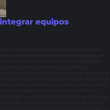
 integrar equipos
ven en un mismo equipo jóvenes recién capacitados y
puede convertirse en un desafío si no se gestiona con
e cerca del 30% tiene menos de 30. Esta combinación
. La pregunta es: ¿cómo lograr que distintas
ón aporta algo valioso: Jóvenes: suelen ser ágiles con la
ia, aunque a veces muestran resistencia ante los cambios
ecién ingresado, mientras que el joven puede compartir
l No todos aprenden de la misma manera. Mientras
ores interactivos. Recomendación: Diseña capacitaciones
ver dudas. Esto no solo potencia el aprendizaje, sino
conflictos entre generaciones suelen tener su origen en