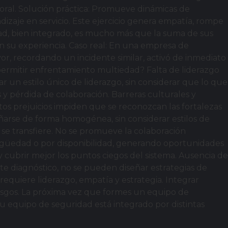
aboral. Solución práctica: Promueve dinámicas de
izaje en servicio. Este ejercicio genera empatía, rompe
dad, bien integrado, es mucho más que la suma de sus
n su experiencia. Caso real: En una empresa de
or, recordando un incidente similar, activó de inmediato
 permitir enfrentamiento multiedad? Falta de liderazgo
 un estilo único de liderazgo, sin considerar que lo que
y pérdida de colaboración. Barreras culturales y
tos prejuicios impiden que se reconozcan las fortalezas
eñarse de forma homogénea, sin considerar estilos de
o se transfiere. No se promueve la colaboración
ntigüedad o por disponibilidad, generando oportunidades
brir mejor los puntos ciegos del sistema. Ausencia de
te diagnóstico, no se pueden diseñar estrategias de
requiere liderazgo, empatía y estrategia. Integrar
iesgos. La próxima vez que formes un equipo de
u equipo de seguridad está integrado por distintas