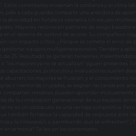
a”. Estos comentarios erosionan la confianza y el clima l
s, pide a cada guardia compartir una anécdota de aprend
e la diversidad en fortaleza operativa Un equipo multie
apidez. Mayores: reconocen patrones de riesgo basados e
lla en el sistema de control de acceso. Su compañero may
usión con impacto crítico. ¿Porque se comete el error de
gestionar equipos multigeneracionales. Tienden a aplicar
 de 25. Resultado: se generan tensiones, malentendidos 
o “los mayores ya no se actualizan” siguen presentes. Es
Las capacitaciones, protocolos y evaluaciones suelen dis
 se aburren, los mayores se frustran, y el conocimiento n
uplas o mentorías cruzadas, se asignan las tareas por a
r comparten rondines, pueden aprender mutuamente y cu
is de la composición generacional de sus equipos. sin es
nal no es un obstáculo: es una ventaja competitiva. Pero 
 que también fortalece la capacidad de respuesta ante r
cia y la innovación, o permitiendo que se enfrenten? ¿T
en en armonía? Te leo en los comentarios