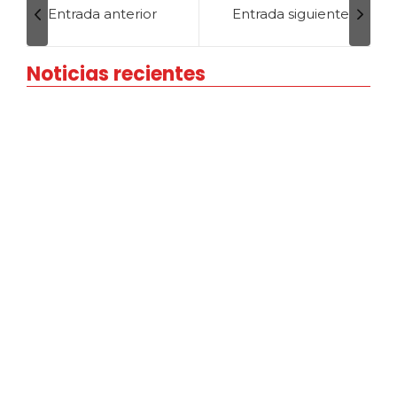
Entrada anterior
Entrada siguiente
Noticias recientes
Control de rutas y puntos…
7 octubre, 2025
Toma de Decisiones en Tiempo…
7 octubre, 2025
Capacitación para evaluar situaciones
de…
7 octubre, 2025